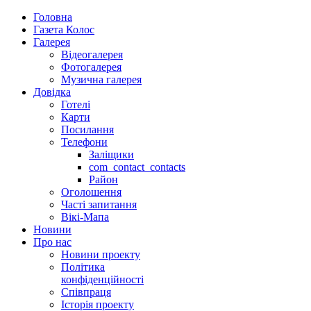
Головна
Газета Колос
Галерея
Відеогалерея
Фотогалерея
Музична галерея
Довідка
Готелі
Карти
Посилання
Телефони
Заліщики
com_contact_contacts
Район
Оголошення
Часті запитання
Вікі-Мапа
Новини
Про нас
Новини проекту
Політика
конфіденційності
Співпраця
Історія проекту