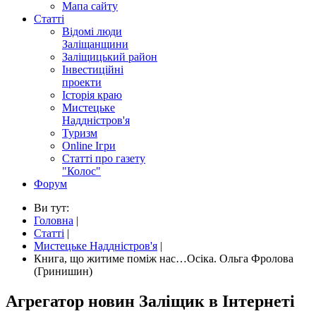
Мапа сайту
Статті
Відомі люди
Заліщанщини
Заліщицький район
Інвестиційні
проекти
Історія краю
Мистецьке
Наддністров'я
Туризм
Online Ігри
Статті про газету
"Колос"
Форум
Ви тут:
Головна
|
Статті
|
Мистецьке Наддністров'я
|
Книга, що житиме поміж нас…Осіка. Ольга Фролова
(Гринишин)
Агрегатор новин Заліщик в Інтернеті