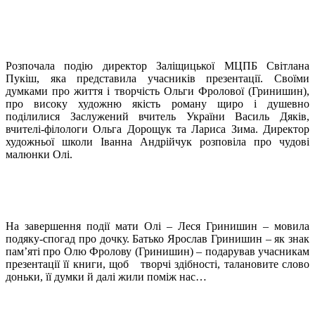
Розпочала подію директор Заліщицької МЦПБ Світлана
Пукіш, яка представила учасників презентації. Своїми
думками про життя і творчість Ольги Фролової (Гринишин),
про високу художню якість роману щиро і душевно
поділилися Заслужений вчитель України Василь Дяків,
вчителі-філологи Ольга Дорощук та Лариса Зима. Директор
художньої школи Іванна Андрійчук розповіла про чудові
малюнки Олі.
На завершення події мати Олі – Леся Гринишин – мовила
подяку-спогад про дочку. Батько Ярослав Гринишин – як знак
пам’яті про Олю Фролову (Гринишин) – подарував учасникам
презентації її книги, щоб творчі здібності, талановите слово
доньки, її думки й далі жили поміж нас…