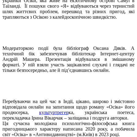
українки Осіки, яка живе на екзотичному острові Самуї в
Таїланді. Її пошуки свого «Я» відбуваються через тернистий
шлях життєвих проблем, перешкод та різних пригод, які
трапляються з Осікою з калейдоскопічною швидкістю.
Модераторкою події була бібліограф Оксана Дяків. А
технічний бік забезпечував бібліотекар Інтернет-центру
Андрій Машера. Презентація відбувалася в змішаному
форматі. У ній взяли участь зацікавлені слухачі і глядачі не
тільки безпосередньо, але й під’єднавшись онлайн.
Перебуваючи на цей час в Індії, цікаво, широко і змістовно
відповідала онлайн на запитання щодо роману «Осіка» його
продюсерка,
культуртрегер
ка, українська поетеса,
перекладачка Ірина Вікарчак – заліщанка і подруга авторки.
Ця сучасна молодіжна психологічно-філософська книга
пригодницького характеру написана 2020 року, а побачила
світ «Осіка» в «Антивидавництві» (м.Київ) в 2023 році.