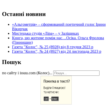
Останні новини
«Альгометрія» – сформований поетичний голос Ірини
Вікирчак
Мистецька студія «Ліра» – у Заліщиках
Книга, що житиме поміж нас…Осіка. Ольга Фролова
(Гринишин)
Газета "Колос", № 25 (8928) від 8 грудня 2023 р
Газета "Колос", № 24 (8927) від 24 листопада 2023 р
Пошук
по сайту і issuu.com (Колос)...