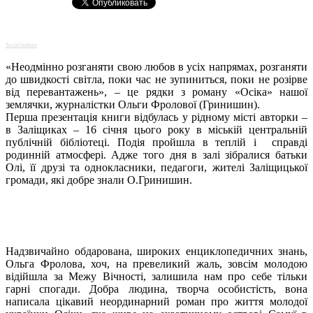
Social buttons
«Неодмінно розганяти свою любов в усіх напрямах, розганяти
до швидкості світла, поки час не зупиниться, поки не розірве
від перевантажень», – це рядки з роману «Осіка» нашої
землячки, журналістки Ольги Фролової (Гринишин).
Перша презентація книги відбулась у рідному місті авторки –
в Заліщиках – 16 січня цього року в міській центральній
публічній бібліотеці. Подія пройшла в теплій і справді
родинній атмосфері. Адже того дня в залі зібралися батьки
Олі, її друзі та однокласники, педагоги, жителі Заліщицької
громади, які добре знали О.Гринишин.
Надзвичайно обдарована, широких енциклопедичних знань,
Ольга Фролова, хоч, на превеликий жаль, зовсім молодою
відійшла за Межу Вічності, залишила нам про себе тільки
гарні спогади. Добра людина, творча особистість, вона
написала цікавий неординарний роман про життя молодої