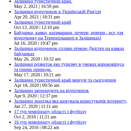
Заліщики туристичний край.
May 2, 2021 | 16:59 pm
Заліщики відпочинок в Українській Рив'єрі
Apr 20, 2021 | 18:31 pm
Заліщики туристичний край
Oct 13, 2020 | 12:10 pm
Байдарки, каяки, катамарани, печери, ровери - все для
відпочинку на Тернопільщині в Заліщиках!
Jul 16, 2020 | 19:47 pm
Заліщики відпочинок сплави річкою Дністер на каяках
байдарках
May 26, 2020 | 10:32 am
Заліщики розвиток еко туризму в умовах короновіруса
та примх природи.
May 17, 2020 | 10:21 am
Заліщики туристичний край минуле та сьогодення
Apr 18, 2020 | 09:56 am
Заліщики запрошують на відпочинок
Apr 9, 2020 | 12:37 pm
Заліщики знахідка яка шокувала користувачів інтернету.
Jan 27, 2020 | 11:11 am
17 тур чемпіонату області з футболу
Oct 2, 2016 | 11:21 am
16 тур чемпіонату області з футболу
Sep 24, 2016 | 08:22 am