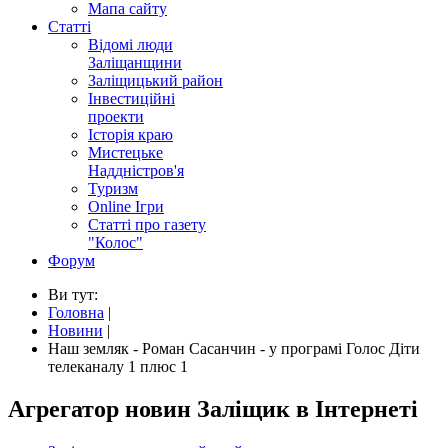
Мапа сайту
Статті
Відомі люди
Заліщанщини
Заліщицький район
Інвестиційні
проекти
Історія краю
Мистецьке
Наддністров'я
Туризм
Online Ігри
Статті про газету
"Колос"
Форум
Ви тут:
Головна
|
Новини
|
Наш земляк - Роман Сасанчин - у програмі Голос Діти
телеканалу 1 плюс 1
Агрегатор новин Заліщик в Інтернеті