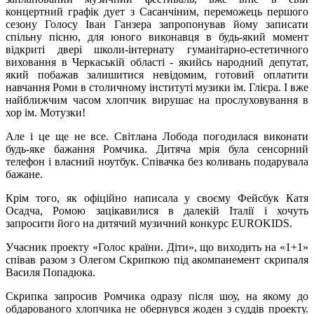
концертний графік дует з Сасанчіним, переможець першого
сезону Голосу Іван Ганзера запропонував йому записати
спільну пісню, для юного виконавця в будь-який момент
відкриті двері школи-інтернату гуманітарно-естетичного
виховання в Черкаській області - якийсь народний депутат,
який побажав залишитися невідомим, готовий оплатити
навчання Роми в столичному інституті музики ім. Глієра. І вже
найближчим часом хлопчик вирушає на прослуховування в
хор ім. Мотузки!
Але і це ще не все. Світлана Лобода погодилася виконати
будь-яке бажання Ромчика. Дитяча мрія була сенсорний
телефон і власний ноутбук. Співачка без коливань подарувала
бажане.
Крім того, як офіційно написала у своєму Фейсбук Катя
Осадча, Ромою зацікавилися в далекій Італії і хочуть
запросити його на дитячий музичний конкурс EUROKIDS.
Учасник проекту «Голос країни. Діти», що виходить на «1+1»
співав разом з Олегом Скрипкою під акомпанемент скрипаля
Василя Попадюка.
Скрипка запросив Ромчика одразу після шоу, на якому до
обдарованого хлопчика не обернувся жоден з суддів проекту.