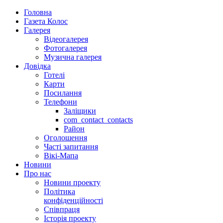
Головна
Газета Колос
Галерея
Відеогалерея
Фотогалерея
Музична галерея
Довідка
Готелі
Карти
Посилання
Телефони
Заліщики
com_contact_contacts
Район
Оголошення
Часті запитання
Вікі-Мапа
Новини
Про нас
Новини проекту
Політика
конфіденційності
Співпраця
Історія проекту