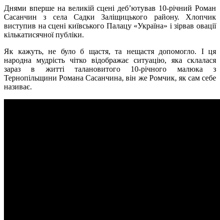
Днями вперше на великій сцені деб’ютував 10-річний Роман
Сасанчин з села Садки Заліщицького району. Хлопчик
виступив на сцені київського Палацу «Україна» і зірвав овації
кількатисячної публіки.
Як кажуть, не було б щастя, та нещастя допомогло. І ця
народна мудрість чітко відображає ситуацію, яка склалася
зараз в житті талановитого 10-річного малюка з
Тернопільщини Романа Сасанчина, він же Ромчик, як сам себе
називає.