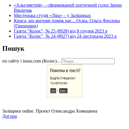
«Альгометрія» – сформований поетичний голос Ірини
Вікирчак
Мистецька студія «Ліра» – у Заліщиках
Книга, що житиме поміж нас…Осіка. Ольга Фролова
(Гринишин)
Газета "Колос", № 25 (8928) від 8 грудня 2023 р
Газета "Колос", № 24 (8927) від 24 листопада 2023 р
Пошук
по сайту і issuu.com (Колос)...
Заліщики online. Проект Олександра Хомишина
Догори