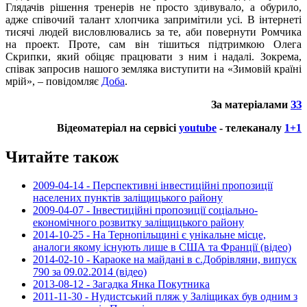
Глядачів рішення тренерів не просто здивувало, а обурило,
адже співочий талант хлопчика запримітили усі. В інтернеті
тисячі людей висловлювались за те, аби повернути Ромчика
на проект. Проте, сам він тішиться підтримкою Олега
Скрипки, який обіцяє працювати з ним і надалі. Зокрема,
співак запросив нашого земляка виступити на «Зимовій країні
мрій», – повідомляє
Доба
.
За матеріалами
ЗЗ
Відеоматеріал на сервісі
youtube
- телеканалу
1+1
Читайте також
2009-04-14 - Перспективні інвестиційні пропозиції
населених пунктів заліщицького району
2009-04-07 - Інвестиційні пропозиції соціально-
економічного розвитку заліщицького району
2014-10-25 - На Тернопільщині є унікальне місце,
аналоги якому існують лише в США та Франції (відео)
2014-02-10 - Караоке на майдані в с.Добрівляни, випуск
790 за 09.02.2014 (відео)
2013-08-12 - Загадка Янка Покутника
2011-11-30 - Нудистський пляж у Заліщиках був одним з