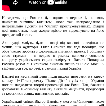
Нагадаємо, що Ромчик був одним з перших і, напевно,
найбільш значним талантом, якого так несправедливо і
неправильно відсіяли на “сліпих” прослуховуваннях. Глядачі
досі дивуються, чому жодне крісло не відреагувало на його
прекрасний голос.
Але судді, мабуть, були в шоці від власної поведінки не
менше, ніж аудиторія. Олег Скрипка ще тоді пообіцяв, що
обов’язково зробить з хлопчиком спільний проект. І обіцянку
свою стримав – в неділю в рамках великого сольного
концерту українського скрипаля-віртуоза Василя Попадюка
Ромчик разом зі Скрипкою виконав пісню "O Sole Mio". А
відбувалося все, до речі, в самому палаці Україна!
Взагалі на наступний день після виходу програми на адресу
каналу “1+1″ та проекту “Голос. Діти" з усіх кінців України
почали надходити творчі пропозиції для Роми. Так, бажання
допомогти 10-річному таланту виявили меценати, продюсери
та керівники різних навчальних закладів.
Український співак Віктор Павлік, у якого найближчим часом
запланований музичний фестиваль, вже вніс в свій