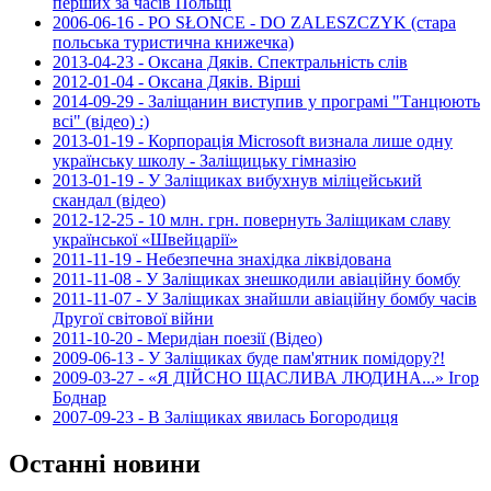
перших за часів Польщі
2006-06-16 - PO SŁONCE - DO ZALESZCZYK (стара
польська туристична книжечка)
2013-04-23 - Оксана Дяків. Спектральність слів
2012-01-04 - Оксана Дяків. Вірші
2014-09-29 - Заліщанин виступив у програмі "Танцюють
всі" (відео) :)
2013-01-19 - Корпорація Microsoft визнала лише одну
українську школу - Заліщицьку гімназію
2013-01-19 - У Заліщиках вибухнув міліцейський
скандал (відео)
2012-12-25 - 10 млн. грн. повернуть Заліщикам славу
української «Швейцарії»
2011-11-19 - Небезпечна знахідка ліквідована
2011-11-08 - У Заліщиках знешкодили авіаційну бомбу
2011-11-07 - У Заліщиках знайшли авіаційну бомбу часів
Другої світової війни
2011-10-20 - Меридіан поезії (Відео)
2009-06-13 - У Заліщиках буде пам'ятник помідору?!
2009-03-27 - «Я ДІЙСНО ЩАСЛИВА ЛЮДИНА...» Ігор
Боднар
2007-09-23 - В Заліщиках явилась Богородиця
Останні новини