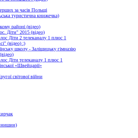
перших за часів Польщі
ська туристична книжечка)
кому районі (відео)
с. Діти" 2015 (відео)
олос Діти 2 телеканалу 1 плюс 1
" (відео) :)
аїнську школу - Заліщицьку гімназію
(відео)
олос Діти телеканалу 1 плюс 1
аїнської «Швейцарії»
ругої світової війни
кирчак
ринишин)