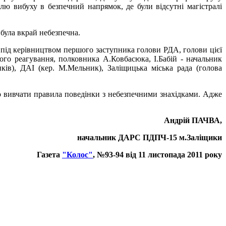
илю вибуху в безпечний напрямок, де були відсутні магістралі
 була вкрай небезпечна.
й під керівництвом першого заступника голови РДА, голови цієї
ого реагування, полковника А.Ковбасюка, І.Бабій - начальник
ів), ДАІ (кер. М.Мельник), Заліщицька міська рада (голова
 вивчати правила поведінки з небезпечними знахідками. Адже
Андрій ПАЧВА,
начальник ДАРС ПДПЧ-15 м.Заліщики
Газета
"Колос"
, №93-94 від 11 листопада 2011 року