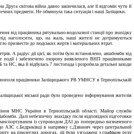
уга світова війна давно закінчилася, але її відгомін чути й
ечних предмети. Не обминула така ситуація і наші Заліщики.
ння від працівника рятувально-водолазної станції про знахідку
лід наголосити, що, на жаль, наші жителі не дотримуються
ло призвести до людських жертв і матеріальних втрат.
ів. А радіус дії цієї, як потім було встановлено, авіабомби від
е події і забезпечено охорону виявленого ВНП працівниками
та НС, яка й відбулась 7 листопада і розробила детальні заходи
 Тернополя працівники Заліщицького РВ УМНСУ в Тернопільській
 Заліщицької міської ради було проведено інформування жителів
вління МНС України в Тернопільській області. Майор служби
іабомби. Далі небезпечну знахідку після відповідної підготовки
транспортування із супроводом ДАІ до попередньо визначеного
до АЗС с.Бедриківці в напрямку с.Дзвиняч через центральний
ту на прилеглих дорогах, дії були узгоджені з графіком руху