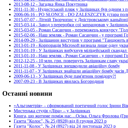
2013-08-12 - Загадка Янка Покутника
2011-11-30 - Нудистський пляж у Заліщиках був одним з 
2006-06-16 - PO SŁONCE - DO ZALESZCZYK (стара поль
2015-07-07 - Літній Творчопис у Дністровському каньйоні
2015-03-14 - Завод з переробки сої запрацював у Заліщиць
2015-03-05 - Роман Сасанчин - переможець конкурсу "Голо
2015-02-06 - Наш земляк - Роман Сасанчин - у програмі Г
2014-09-29 - Заліщанин виступив у програмі "Танцюють всі
2013-01-19 - Корпорація Microsoft визнала лише одну укр
2013-01-19 - У Заліщиках вибухнув міліцейський скандал 
2013-01-10 - Наш земляк - Роман Сасанчин - у програмі Г
2012-12-25 - 10 млн. грн. повернуть Заліщикам славу укр
2011-11-08 - У Заліщиках знешкодили авіаційну бомбу
2011-11-07 - У Заліщиках знайшли авіаційну бомбу часів Д
2009-06-13 - У Заліщиках буде пам'ятник помідору?!
2007-09-23 - В Заліщиках явилась Богородиця
Останні новини
«Альгометрія» – сформований поетичний голос Ірини Ві
Мистецька студія «Ліра» – у Заліщиках
Книга, що житиме поміж нас…Осіка. Ольга Фролова (Г
Газета "Колос", № 25 (8928) від 8 грудня 2023 р
Газета "Колос", № 24 (8927) від 24 листопада 2023 р