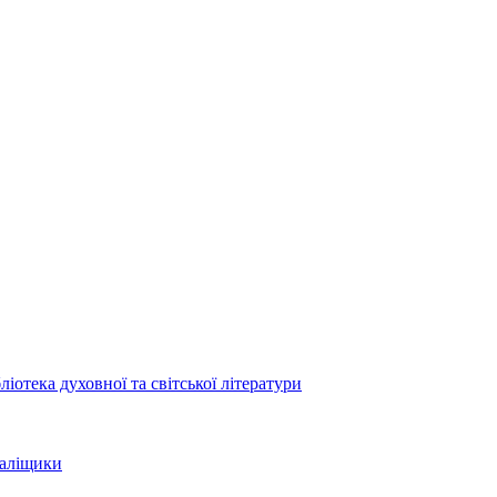
отека духовної та світської літератури
Заліщики