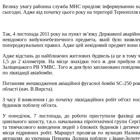
Велику увагу районна служба МНС приділяє інформуванню насе
сьогодні. Адже від початку цього року на території Тернопіл
Так, 4 листопада 2011 року на пункт зв’язку Державної аварій
невідомого вибухонебезпечного предмета, який було виявл
попереджувальних правил. Адже цей невідомий предмет вони ви
Адже відстань до найближчих житлових будівель (а це в тому чис
1,5 до 2 кілометрів. На місце знахідки того ж дня прибул
Заліщицького РВ УМВС. Того ж дня було заплановано повідомити 
по ліквідації авіабомби.
Питанням знешкодження авіаційної фугасної бомби SC-250 рокі
області (нач. В.Вирста).
З часу її виявлення і до початку ліквідаційних робіт об'єкт 
будинків поблизу об'єкта.
У понеділок, 7 листопада, до роботи приступили фахівці а
цивільного захисту, т.в.о. начальника піротехнічної групи Сер
та тимчасового виведення людей з ближніх будинків і дитячо
місця підривних робіт. Маршрут пролягав по вулицях Налива
автошлях до урочища Перцева Долина поблизу с.Іване-Золоте.