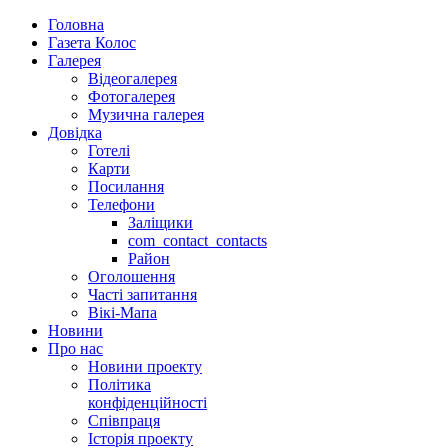
Головна
Газета Колос
Галерея
Відеогалерея
Фотогалерея
Музична галерея
Довідка
Готелі
Карти
Посилання
Телефони
Заліщики
com_contact_contacts
Район
Оголошення
Часті запитання
Вікі-Мапа
Новини
Про нас
Новини проекту
Політика
конфіденційності
Співпраця
Історія проекту