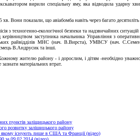
и екскаватором вирили спеціальну яму, яка відводила ударну хв
5 хв. Вони показали, що авіабомба навіть через багато десятиліть
місія з техногенно-екологічної безпеки та надзвичайних ситуаці
д керівництвом заступника начальника Управління з оперативн
ьких райвідділів МНС (нач. В.Вирста), УМВСУ (нач. С.Семенк
иємець В.Андрусик та інші.
ожному жителю району - і дорослим, і дітям -необхідно уважно
е зазнати матеріальних втрат.
ених пунктів заліщицького району
ного розвитку заліщицького району
и якому існують лише в США та Франції (відео)
0 за 09.02.2014 (відео)