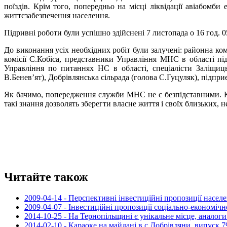
поїздів. Крім того, попередньо на місці ліквідації авіабомб
життєзабезпечення населення.
Підривні роботи були успішно здійснені 7 листопада о 16 год. 0
До виконання усіх необхідних робіт були залучені: районна ко
комісії С.Кобіса, представники Управління МНС в області пі
Управління по питаннях НС в області, спеціалісти Заліщиц
В.Бенев’ят), Добрівлянська сільрада (голова С.Гуцуляк), підпр
Як бачимо, попередження служби МНС не є безпідставними. К
такі знання дозволять зберегти власне життя і своїх близьких, н
Читайте також
2009-04-14 - Перспективні інвестиційні пропозиції насел
2009-04-07 - Інвестиційні пропозиції соціально-економіч
2014-10-25 - На Тернопільщині є унікальне місце, аналог
2014-02-10 - Караоке на майдані в с.Добрівляни, випуск 79