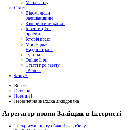
Мапа сайту
Статті
Відомі люди
Заліщанщини
Заліщицький район
Інвестиційні
проекти
Історія краю
Мистецьке
Наддністров'я
Туризм
Online Ігри
Статті про газету
"Колос"
Форум
Ви тут:
Головна
|
Новини
|
Небезпечна знахідка ліквідована
Агрегатор новин Заліщик в Інтернеті
17 тур чемпіонату області з футболу