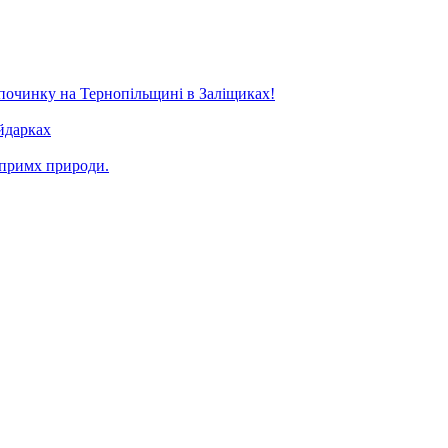
ідпочинку на Тернопільщині в Заліщиках!
йдарках
 примх природи.