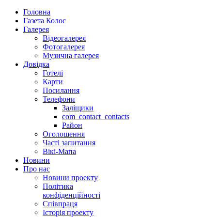
Головна
Газета Колос
Галерея
Відеогалерея
Фотогалерея
Музична галерея
Довідка
Готелі
Карти
Посилання
Телефони
Заліщики
com_contact_contacts
Район
Оголошення
Часті запитання
Вікі-Мапа
Новини
Про нас
Новини проекту
Політика
конфіденційності
Співпраця
Історія проекту