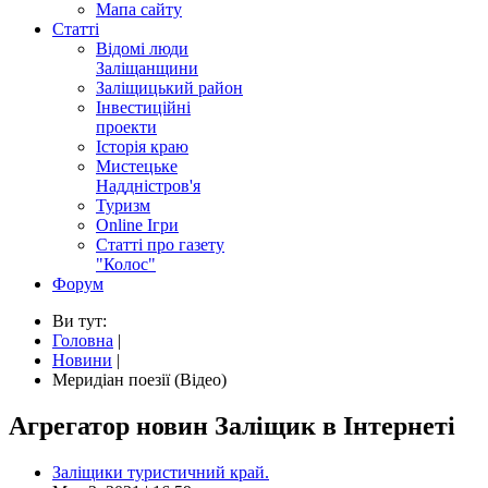
Мапа сайту
Статті
Відомі люди
Заліщанщини
Заліщицький район
Інвестиційні
проекти
Історія краю
Мистецьке
Наддністров'я
Туризм
Online Ігри
Статті про газету
"Колос"
Форум
Ви тут:
Головна
|
Новини
|
Меридіан поезії (Відео)
Агрегатор новин Заліщик в Інтернеті
Заліщики туристичний край.