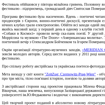
Фестиваль обійшовся у півтора мільйона гривень. Половину в
фестивалю - підприємець, громадський діяч Святослав Помера
Програма фестивалю була насиченою. Вдень - поетичні читання, 
продюсерів з Європи, винно-поетичні дискусії, презентація е
нічних клубах грали електропоезію. Обійти всі заходи одній л
якийсь масовий захід: у перший день в одному з клубів госте
«Собаки в Космосі» провели вечір ска-панк поезії. У друг
Моррісона та музикою «The Doors» «Американська молитва». Тр
поетичний вечір з Олександром Бойченком та Ігорем Померанце
Окрім організації літературно-музичних заходів,
«MERIDIAN
зовсім молодих авторів. Серед шести виданих у 2011 році кни
фестивалю.
Про спільну роботу австрійська та українська поетеси-фотохуд
Мета виходу у світ книги
"ZeitZug: Czernowitz-Prag-Wien"
- об'
про три міста, тісно пов'язані історією, поезією та долями автор
З австрійської сторони над проектом працювала Мілена Фінд
Вікирчак, наша землячка, випускниця Заліщицької державної гім
університеті ім.Ю.Федьковича і водночас є виконавчим дире
Цей творчий проект поданий в абсолютно новому літературно