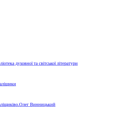
отека духовної та світської літератури
Заліщики
аліщиківо.Олег Винницький