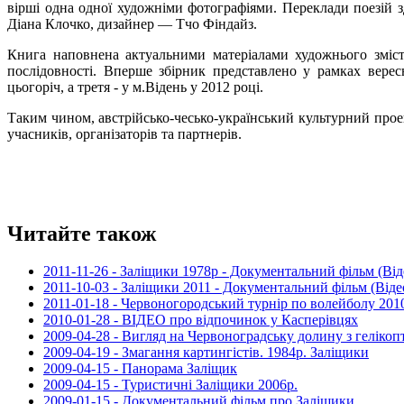
вірші одна одної художніми фотографіями. Переклади поезій зд
Діана Клочко, дизайнер — Тчо Фіндайз.
Книга наповнена актуальними матеріалами художнього змісту
послідовності. Вперше збірник представлено у рамках вер
цьогоріч, а третя - у м.Відень у 2012 році.
Таким чином, австрійсько-чесько-український культурний про
учасників, організаторів та партнерів.
Читайте також
2011-11-26 - Заліщики 1978р - Документальний фільм (Від
2011-10-03 - Заліщики 2011 - Документальний фільм (Віде
2011-01-18 - Червоногородський турнір по волейболу 2010
2010-01-28 - ВІДЕО про відпочинок у Касперівцях
2009-04-28 - Вигляд на Червоноградську долину з гелікоп
2009-04-19 - Змагання картингістів. 1984р. Заліщики
2009-04-15 - Панорама Заліщик
2009-04-15 - Туристичні Заліщики 2006р.
2009-01-15 - Документальний фільм про Заліщики