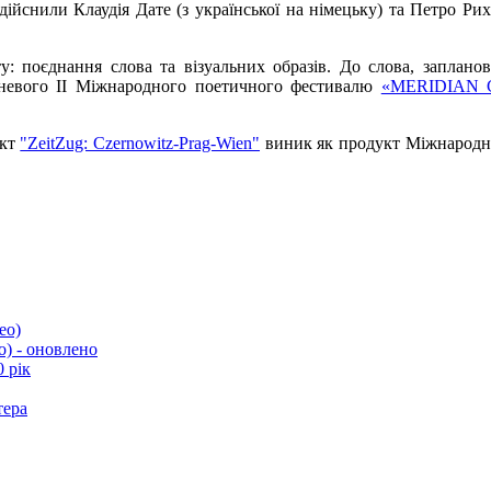
ійснили Клаудія Дате (з української на німецьку) та Петро Рих
: поєднання слова та візуальних образів. До слова, запланова
есневого ІІ Міжнародного поетичного фестивалю
«MERIDIAN
ект
"ZeitZug: Czernowitz-Prag-Wien"
виник як продукт Міжнародн
ео)
о) - оновлено
 рік
тера