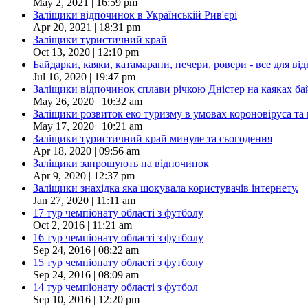
May 2, 2021 | 16:59 pm
Заліщики відпочинок в Українській Рив'єрі
Apr 20, 2021 | 18:31 pm
Заліщики туристичний край
Oct 13, 2020 | 12:10 pm
Байдарки, каяки, катамарани, печери, ровери - все для в
Jul 16, 2020 | 19:47 pm
Заліщики відпочинок сплави річкою Дністер на каяках ба
May 26, 2020 | 10:32 am
Заліщики розвиток еко туризму в умовах короновіруса та
May 17, 2020 | 10:21 am
Заліщики туристичний край минуле та сьогодення
Apr 18, 2020 | 09:56 am
Заліщики запрошують на відпочинок
Apr 9, 2020 | 12:37 pm
Заліщики знахідка яка шокувала користувачів інтернету.
Jan 27, 2020 | 11:11 am
17 тур чемпіонату області з футболу
Oct 2, 2016 | 11:21 am
16 тур чемпіонату області з футболу
Sep 24, 2016 | 08:22 am
15 тур чемпіонату області з футболу
Sep 24, 2016 | 08:09 am
14 тур чемпіонату області з футбол
Sep 10, 2016 | 12:20 pm