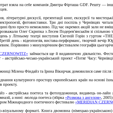
итрат взяла на себе компанія Дмитра Фірташа GDF. Решту — інші
нцев.
літературні дискусії, презентації книг, екскурсії та мистецькі
лектропоезії, фотовиставки. Три дні поспіль у Чернівцях читали
юдині було просто неможливо. Під час окремих акцій зали не вмі
й розважали Олег Скрипка з Лесем Подерев'янськйм зі спільною 
ий день у Літньому театрі виступив Євгеній Горін з гуртом 
етій день - відеопоезія, вистава-перформанс, творчий вечір Юр
вим. Порівняно з минулорічним фестивалем географія цьогорічн
 CZERNOWITZ»
займається ще й видавничою діяльністю. Фестив
г - австрійсько-чесько-український проект «Потяг Часу: Чернівц
ожниці Мілена Фіндайз та Ірина Вікирчак домовилися саме після 
єднання культурного простору європейських країн на основі їхньо
ів проекту.
айз - австрійська поетеса та фотохудожниця, видавець он-лай
назії, а нині -молода поетеса (збірка
«Розмова з ангелом»
, 2005
ктором Міжнародного поетичного фестивалю
«MERIDIAN CZERN
-візуальному форматі. Книга двомовна (німецько-українською) 