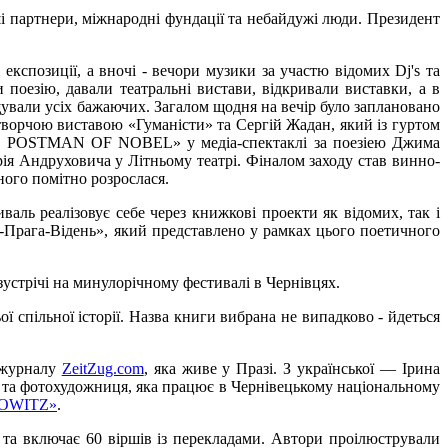
 партнери, міжнародні фундації та небайдужі люди. Президент
 експозиції, а вночі - вечори музики за участю відомих Dj's та
 поезію, давали театральні вистави, відкривали виставки, а в
щували усіх бажаючих. Загалом щодня на вечір було заплановано
творчою виставою «Гуманісти» та Сергій Жадан, який із гуртом
«ТНЕ POSTMAN OF NOBEL» у медіа-спектаклі за поезіею Джима
ія Андруховича у Літньому театрі. Фіналом заходу став винно-
ого помітно розрослася.
аль реалізовує себе через книжкові проекти як відомих, так і
і-Прага-Відень», який представлено у рамках цього поетичного
зустрічі на минулорічному фестивалі в Чернівцях.
ї спільної історії. Назва книги вибрана не випадково - йдеться
н журналу
ZeitZug.com
, яка живе у Празі. З української — Ірина
) та фотохудожниця, яка працює в Чернівецькому національному
OWITZ»
.
та включає 60 віршів із перекладами. Автори проілюстрували