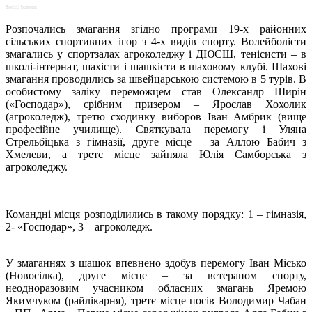
Social buttons
Розпочались змагання згідно програми 19-х районних
сільських спортивних ігор з 4-х видів спорту. Волейболісти
змагались у спортзалах агроколеджу і ДЮСШ, тенісисти – в
школі-інтернат, шахісти і шашкісти в шаховому клубі. Шахові
змагання проводились за швейцарською системою в 5 турів. В
особистому заліку переможцем став Олександр Ширін
(«Господар»), срібним призером – Ярослав Хохолик
(агроколедж), третю сходинку виборов Іван Амбрик (вище
професійне училище). Святкувала перемогу і Уляна
Стрельбіцька з гімназії, друге місце – за Аллою Бабич з
Хмелеви, а третє місце зайняла Юлія Самборська з
агроколеджу.
Командні місця розподілились в такому порядку: 1 – гімназія,
2- «Господар», 3 – агроколедж.
У змаганнях з шашок впевнено здобув перемогу Іван Місько
(Новосілка), друге місце – за ветераном спорту,
неодноразовим учасником обласних змагань Яремою
Якимчуком (райлікарня), третє місце посів Володимир Чабан