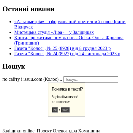
Останні новини
«Альгометрія» – сформований поетичний голос Ірини
Вікирчак
Мистецька студія «Ліра» – у Заліщиках
Книга, що житиме поміж нас…Осіка. Ольга Фролова
(Гринишин)
Газета "Колос", № 25 (8928) від 8 грудня 2023 р
Газета "Колос", № 24 (8927) від 24 листопада 2023 р
Пошук
по сайту і issuu.com (Колос)...
Заліщики online. Проект Олександра Хомишина