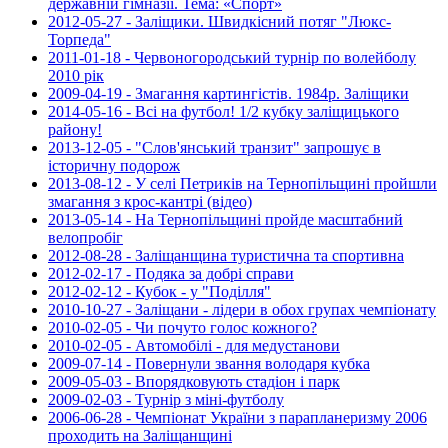
державній гімназії. Тема: «Спорт»
2012-05-27 - Заліщики. Швидкісний потяг "Люкс-
Торпеда"
2011-01-18 - Червоногородський турнір по волейболу
2010 рік
2009-04-19 - Змагання картингістів. 1984р. Заліщики
2014-05-16 - Всі на футбол! 1/2 кубку заліщицького
району!
2013-12-05 - "Слов'янський транзит" запрошує в
історичну подорож
2013-08-12 - У селі Петриків на Тернопільщині пройшли
змагання з крос-кантрі (відео)
2013-05-14 - На Тернопільщині пройде масштабний
велопробіг
2012-08-28 - Заліщанщина туристична та спортивна
2012-02-17 - Подяка за добрі справи
2012-02-12 - Кубок - у "Поділля"
2010-10-27 - Заліщани - лідери в обох групах чемпіонату
2010-02-05 - Чи почуто голос кожного?
2010-02-05 - Автомобілі - для медустанови
2009-07-14 - Повернули звання володаря кубка
2009-05-03 - Впорядковують стадіон і парк
2009-02-03 - Турнір з міні-футболу
2006-06-28 - Чемпіонат України з парапланеризму 2006
проходить на Заліщанщині