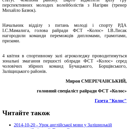
перспективних молодих волейболістів з Нагірян (тренер
Михайло Базюк).
Начальник відділу з питань молоді і спорту РДА
І.С.Мамалига, голова райради ФСТ «Колос» І.В.Лисак
нагородили команди переможців дипломами, грамотами,
призами.
4 квітня в спортивному залі агроколеджу проводитимуться
зональні змагання першості облради ФСТ «Колос» серед
чоловічих збірних команд Бучацького, Борщівського,
Заліщицького районів.
Мирон СМЕРЕЧАНСЬКИЙ,
головний спеціаліст райради ФСТ «Колос»
Газета "Колос"
Читайте також
2014-10-20 - Урок англійської мови у Заліщицькій