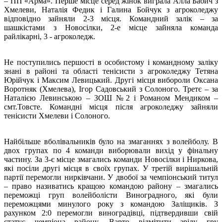
– ПП «Арма». Перше місце серед жінок виграла Алла Бабич з
Хмелеви, Наталія Федик і Галина Бойчук з агроколеджу
відповідно зайняли 2-3 місця. Командний залік – за
шашкістами з Новосілки, 2-е місце зайняла команда
райлікарні, 3 - агроколедж.
Не поступились першості в особистому і командному заліку
знані в районі та області тенісисти з агроколеджу Тетяна
Юрійчук і Максим Левицький. Другі місця вибороли Оксана
Воротняк (Хмелева), Ігор Садовський з Солоного. Третє – за
Наталією Левинською – ЗОШ №2 і Романом Мендиком –
смт.Товсте. Командні місця після агроколеджу зайняли
тенісисти Хмелеви і Солоного.
Найбільше вболівальників було на змаганнях з волейболу. В
двох групах по 4 команди виборювали вихід у фінальну
частину. За 3-є місце змагались команди Новосілки і Ниркова,
які посіли другі місця в своїх групах. У третій вирішальній
партії перемогли нирківчани. У двобої за чемпіонський титул
– право називатись кращою командою району – змагались
переможці груп волейболісти Виноградного, які були
переможцями минулого року з командою Заліщиків. З
рахунком 2:0 перемогли виноградівці, підтвердивши свій
статус чемпіона району. Варто відмітити зрілу гру