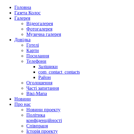
Головна
Газета Колос
Галерея
Відеогалерея
Фотогалерея
Музична галерея
Довідка
Готелі
Карти
Посилання
Телефони
Заліщики
com_contact_contacts
Район
Оголошення
Часті запитання
Вікі-Мапа
Новини
Про нас
Новини проекту
Політика
конфіденційності
Співпраця
Історія проекту