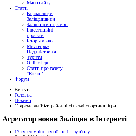
Мапа сайту
Статті
Відомі люди
Заліщанщини
Заліщицький район
Інвестиційні
проекти
Історія краю
Мистецьке
Наддністров'я
Туризм
Online Ігри
Статті про газету
"Колос"
Форум
Ви тут:
Головна
|
Новини
|
Стартували 19-ті районні сільські спортивні ігри
Агрегатор новин Заліщик в Інтернеті
17 тур чемпіонату області з футболу