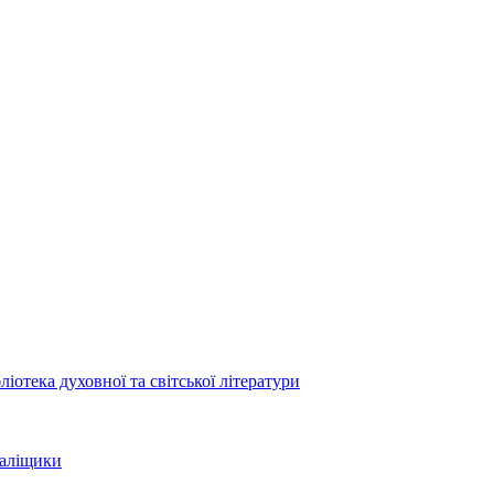
отека духовної та світської літератури
Заліщики