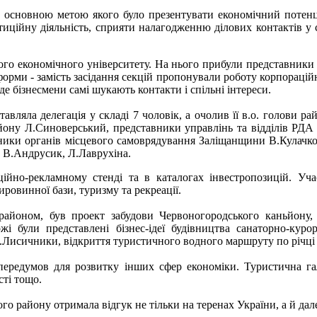
, основною метою якого було презентувати економічний потенціа
стиційну діяльність, сприяти налагодженню ділових контактів у
го економічного університету. На нього прибули представники 13
форми - замість засідання секцій пропонували роботу корпорацій
е бізнесмени самі шукають контакти і спільні інтереси.
вляла делегація у складі 7 чоловік, а очолив її в.о. голови рай
ону Л.Синоверський, представники управлінь та відділів РДА О
ники органів місцевого самоврядування Заліщанщини В.Кулачков
 В.Андрусик, Л.Лаврухіна.
ійно-рекламному стенді та в каталогах інвестропозицій. Уч
ировинної бази, туризму та рекреації.
айоном, був проект забудови Червоногородського каньйону, я
жі були представлені бізнес-ідеї будівництва санаторно-курор
с.Лисичники, відкриття туристичного водного маршруту по річці 
передумов для розвитку інших сфер економіки. Туристична га
сті тощо.
 району отримала відгук не тільки на теренах України, а й дале