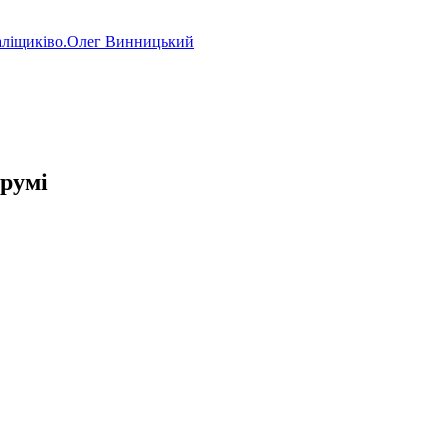
аліщиківо.Олег Винницький
румі