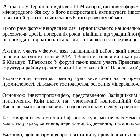
29 травня у Тернополі відбувся ІІІ Міжнародний інвестфорум
міжнародного бізнесу в його використанні, активізувати інве
інвестицій для соціально-економічного розвитку області.
Цього разу форум відбувся на базі Тернопільського національно
враховуючи досвід попередніх років, відійшли від традиційної 
не проходять під патронатом влади, а створюється середовище, д
Активну участь у форумі взяв Заліщицький район, який предста
перший заcтупник голови РДА Л.Золотий, головний лікар рай
Б.Кімащук, Т.Галюлько У форумі також взяли участь Представ
структури району представляли І.Навольський, С.Навольський,
Економічний потенціал району було висвітлено на інформац
промисловості, сільського господарства, освоєння мінерально-с
Основною інвестпропозицією, представленою Заліщицьким р
призначення. Крім цього, на туристичній корпораційній бір
Касперівського водосховища, оздоровчого комплексу в районі 
Без створення туристичної інфраструктури ми не матимемо 
комплексу краю; харчової, переробної, будівельної, промислово
Важливо, щоб інформація про інвестиційну привабливість нашого