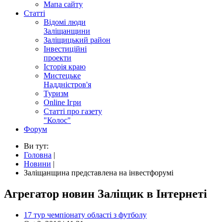
Мапа сайту
Статті
Відомі люди
Заліщанщини
Заліщицький район
Інвестиційні
проекти
Історія краю
Мистецьке
Наддністров'я
Туризм
Online Ігри
Статті про газету
"Колос"
Форум
Ви тут:
Головна
|
Новини
|
Заліщанщина представлена на інвестфорумі
Агрегатор новин Заліщик в Інтернеті
17 тур чемпіонату області з футболу