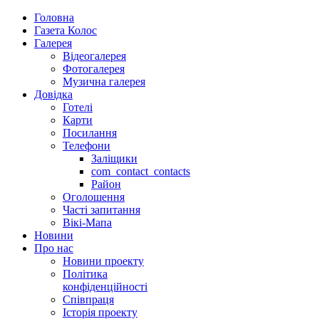
Головна
Газета Колос
Галерея
Відеогалерея
Фотогалерея
Музична галерея
Довідка
Готелі
Карти
Посилання
Телефони
Заліщики
com_contact_contacts
Район
Оголошення
Часті запитання
Вікі-Мапа
Новини
Про нас
Новини проекту
Політика
конфіденційності
Співпраця
Історія проекту