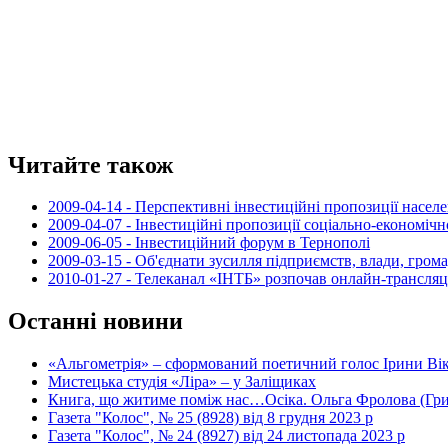
Читайте також
2009-04-14 - Перспективні інвестиційні пропозиції насел
2009-04-07 - Інвестиційні пропозиції соціально-економіч
2009-06-05 - Інвестиційний форум в Тернополі
2009-03-15 - Об'єднати зусилля підприємств, влади, гром
2010-01-27 - Телеканал «ІНТБ» розпочав онлайн-трансляц
Останні новини
«Альгометрія» – сформований поетичний голос Ірини Ві
Мистецька студія «Ліра» – у Заліщиках
Книга, що житиме поміж нас…Осіка. Ольга Фролова (Г
Газета "Колос", № 25 (8928) від 8 грудня 2023 р
Газета "Колос", № 24 (8927) від 24 листопада 2023 р