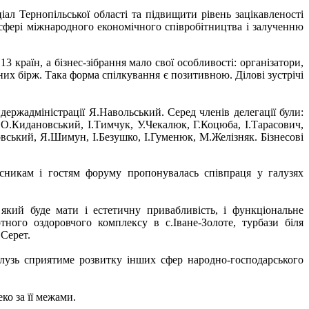
л Тернопільської області та підвищити рівень зацікавленості
 сфері міжнародного економічного співробітництва і залученню
 країн, а бізнес-зібрання мало свої особливості: організатори,
них бірж. Така форма спілкування є позитивною. Ділові зустрічі
держадміністрації Я.Навольський. Серед членів делегації були:
.Кидановський, І.Тимчук, У.Чекалюк, Г.Коцюба, І.Тарасович,
ський, Я.Шимун, І.Безушко, І.Гуменюк, М.Желізняк. Бізнесові
асникам і гостям форуму пропонувалась співпраця у галузях
кий буде мати і естетичну привабливість, і функціональне
тного оздоровчого комплексу в с.Іване-Золоте, турбази біля
Серет.
лузь сприятиме розвитку інших сфер народно-господарського
ко за її межами.