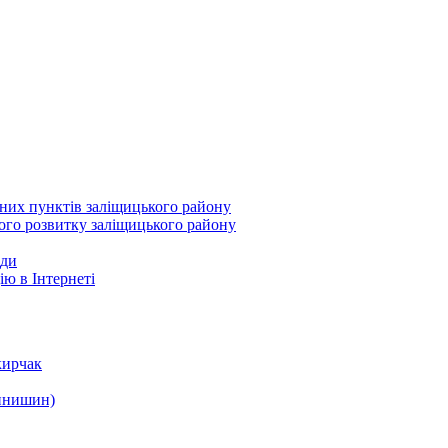
ених пунктів заліщицького району
ного розвитку заліщицького району
ади
ію в Інтернеті
кирчак
ринишин)