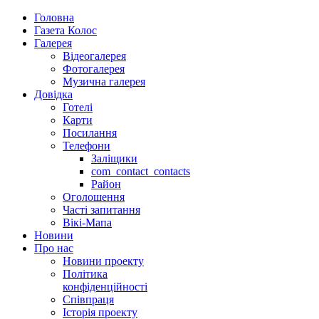
Головна
Газета Колос
Галерея
Відеогалерея
Фотогалерея
Музична галерея
Довідка
Готелі
Карти
Посилання
Телефони
Заліщики
com_contact_contacts
Район
Оголошення
Часті запитання
Вікі-Мапа
Новини
Про нас
Новини проекту
Політика
конфіденційності
Співпраця
Історія проекту