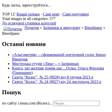
Будь ласка, зареєструйтеся...
TOP 12:
Кращі оцінки
-
Самі нові
-
Самі популярні
Total images in all categories: 577
До оглядової сторінки категорії
Початок
»
Заліщики в минулому
»
Вінобранє
»
Вінобранє
Останні новини
«Альгометрія» – сформований поетичний голос Ірини
Вікирчак
Мистецька студія «Ліра» – у Заліщиках
Книга, що житиме поміж нас…Осіка. Ольга Фролова
(Гринишин)
Газета "Колос", № 25 (8928) від 8 грудня 2023 р
Газета "Колос", № 24 (8927) від 24 листопада 2023 р
Пошук
по сайту і issuu.com (Колос)...