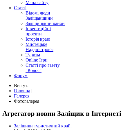
Мапа сайту
Статті
Відомі люди
Заліщанщини
Заліщицький район
Інвестиційні
проекти
Історія краю
Мистецьке
Наддністров'я
Туризм
Online Ігри
Статті про газету
"Колос"
Форум
Ви тут:
Головна
|
Галерея
|
Фотогалерея
Агрегатор новин Заліщик в Інтернеті
Заліщики туристичний край.