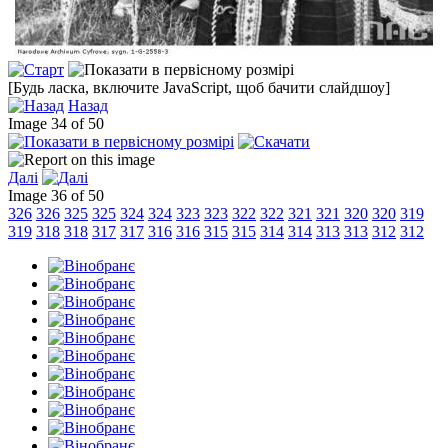
[Будь ласка, включите JavaScript, щоб бачити слайдшоу]
Назад
Image 34 of 50
Далі
Image 36 of 50
326
326
325
325
324
324
323
323
322
322
321
321
320
320
319
319
318
318
317
317
316
316
315
315
314
314
313
313
312
312