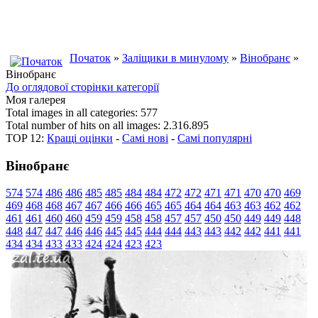
Початок
»
Заліщики в минулому
»
Вінобранє
»
Вінобранє
До оглядової сторінки категорії
Моя галерея
Total images in all categories: 577
Total number of hits on all images: 2.316.895
TOP 12:
Кращі оцінки
-
Самі нові
-
Самі популярні
Вінобранє
574
574
486
486
485
485
484
484
472
472
471
471
470
470
469
469
468
468
467
467
466
466
465
465
464
464
463
463
462
462
461
461
460
460
459
459
458
458
457
457
450
450
449
449
448
448
447
447
446
446
445
445
444
444
443
443
442
442
441
441
434
434
433
433
424
424
423
423