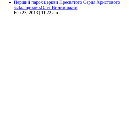
Перший парох церкви Пресвятого Серця Христового
м.Заліщиківо.Олег Винницький
Feb 23, 2013 | 11:22 am