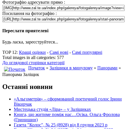
Фотографію адресувати прямо :
Посилання на фотографію :
Переслати приятелеві
Будь ласка, зареєструйтеся...
TOP 12:
Кращі оцінки
-
Самі нові
-
Самі популярні
Total images in all categories: 577
До оглядової сторінки категорії
Початок
»
Заліщики в минулому
»
Панорами
»
Панорама Заліщик
Останні новини
«Альгометрія» – сформований поетичний голос Ірини
Вікирчак
Мистецька студія «Ліра» – у Заліщиках
Книга, що житиме поміж нас…Осіка. Ольга Фролова
(Гринишин)
Газета "Колос", № 25 (8928) від 8 грудня 2023 р