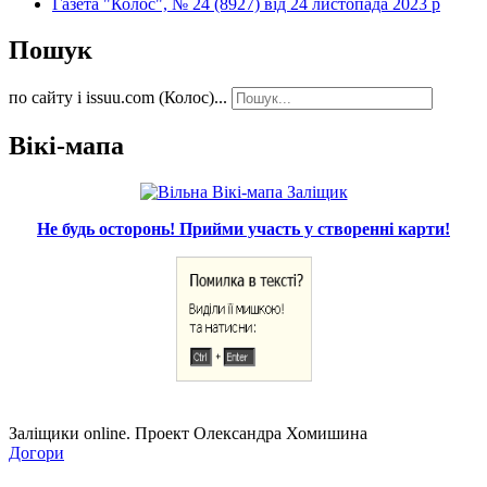
Газета "Колос", № 24 (8927) від 24 листопада 2023 р
Пошук
по сайту і issuu.com (Колос)...
Вікі-мапа
Не будь осторонь! Прийми участь у створенні карти!
Заліщики online. Проект Олександра Хомишина
Догори