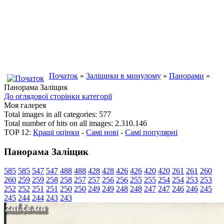
Початок
»
Заліщики в минулому
»
Панорами
»
Панорама Заліщик
До оглядової сторінки категорії
Моя галерея
Total images in all categories: 577
Total number of hits on all images: 2.310.146
TOP 12:
Кращі оцінки
-
Самі нові
-
Самі популярні
Панорама Заліщик
585
585
547
547
488
488
428
428
426
426
420
420
261
261
260
260
259
259
258
258
257
257
256
256
255
255
254
254
253
253
252
252
251
251
250
250
249
249
248
248
247
247
246
246
245
245
244
244
243
243