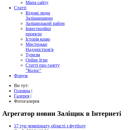
Мапа сайту
Статті
Відомі люди
Заліщанщини
Заліщицький район
Інвестиційні
проекти
Історія краю
Мистецьке
Наддністров'я
Туризм
Online Ігри
Статті про газету
"Колос"
Форум
Ви тут:
Головна
|
Галерея
|
Фотогалерея
Агрегатор новин Заліщик в Інтернеті
17 тур чемпіонату області з футболу