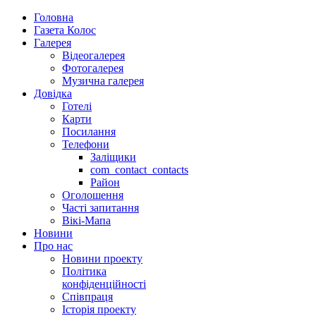
Головна
Газета Колос
Галерея
Відеогалерея
Фотогалерея
Музична галерея
Довідка
Готелі
Карти
Посилання
Телефони
Заліщики
com_contact_contacts
Район
Оголошення
Часті запитання
Вікі-Мапа
Новини
Про нас
Новини проекту
Політика
конфіденційності
Співпраця
Історія проекту