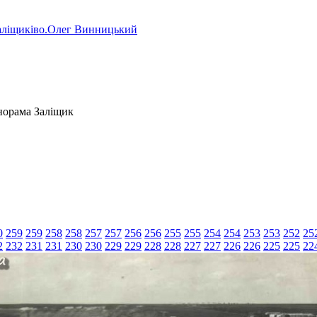
аліщиківо.Олег Винницький
орама Заліщик
0
259
259
258
258
257
257
256
256
255
255
254
254
253
253
252
25
2
232
231
231
230
230
229
229
228
228
227
227
226
226
225
225
22