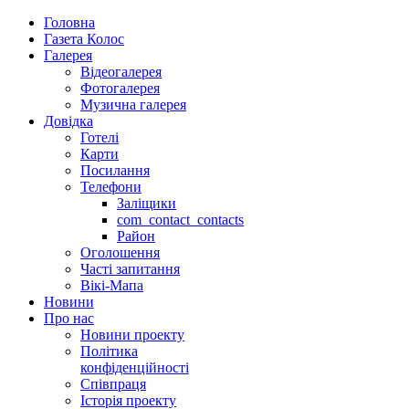
Головна
Газета Колос
Галерея
Відеогалерея
Фотогалерея
Музична галерея
Довідка
Готелі
Карти
Посилання
Телефони
Заліщики
com_contact_contacts
Район
Оголошення
Часті запитання
Вікі-Мапа
Новини
Про нас
Новини проекту
Політика
конфіденційності
Співпраця
Історія проекту