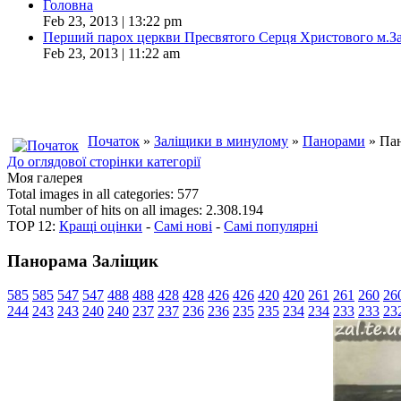
Головна
Feb 23, 2013 | 13:22 pm
Перший парох церкви Пресвятого Серця Христового м.З
Feb 23, 2013 | 11:22 am
Початок
»
Заліщики в минулому
»
Панорами
» Пан
До оглядової сторінки категорії
Моя галерея
Total images in all categories: 577
Total number of hits on all images: 2.308.194
TOP 12:
Кращі оцінки
-
Самі нові
-
Самі популярні
Панорама Заліщик
585
585
547
547
488
488
428
428
426
426
420
420
261
261
260
26
244
243
243
240
240
237
237
236
236
235
235
234
234
233
233
23