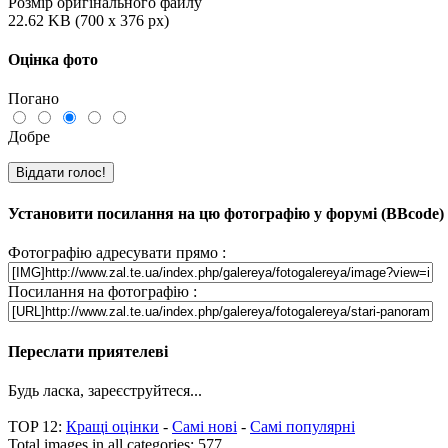
Розмір оригінального файлу
22.62 KB (700 x 376 px)
Оцінка фото
Погано
Добре
Установити посилання на цю фотографію у форумі (BBcode)
Фотографію адресувати прямо :
Посилання на фотографію :
Переслати приятелеві
Будь ласка, зареєструйтеся...
TOP 12:
Кращі оцінки
-
Самі нові
-
Самі популярні
Total images in all categories: 577