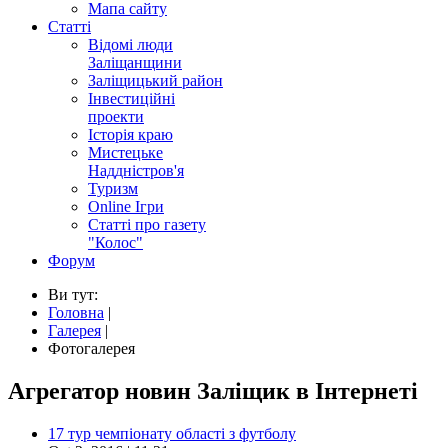
Мапа сайту
Статті
Відомі люди
Заліщанщини
Заліщицький район
Інвестиційні
проекти
Історія краю
Мистецьке
Наддністров'я
Туризм
Online Ігри
Статті про газету
"Колос"
Форум
Ви тут:
Головна
|
Галерея
|
Фотогалерея
Агрегатор новин Заліщик в Інтернеті
17 тур чемпіонату області з футболу