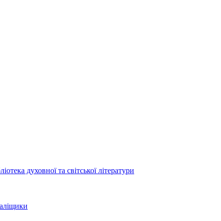
отека духовної та світської літератури
Заліщики