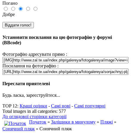
Погано
Добре
Установити посилання на цю фотографію у форумі
(BBcode)
Фотографію адресувати прямо :
Посилання на фотографію :
Переслати приятелеві
Будь ласка, зареєструйтеся...
TOP 12:
Кращі оцінки
-
Самі нові
-
Самі популярні
Total images in all categories: 577
До оглядової сторінки категорії
Початок
»
Заліщики в минулому
»
Пляжі
»
Сонячний пляж
» Сонячний пляж