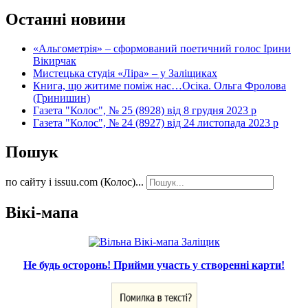
Останні новини
«Альгометрія» – сформований поетичний голос Ірини
Вікирчак
Мистецька студія «Ліра» – у Заліщиках
Книга, що житиме поміж нас…Осіка. Ольга Фролова
(Гринишин)
Газета "Колос", № 25 (8928) від 8 грудня 2023 р
Газета "Колос", № 24 (8927) від 24 листопада 2023 р
Пошук
по сайту і issuu.com (Колос)...
Вікі-мапа
Не будь осторонь! Прийми участь у створенні карти!