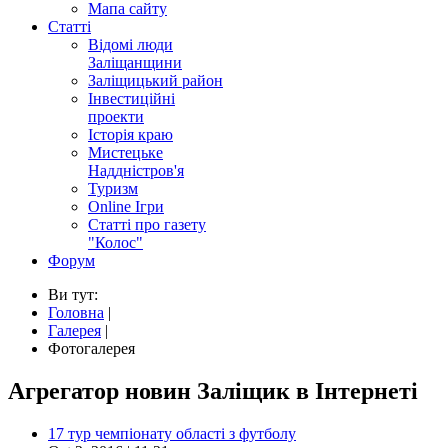
Мапа сайту
Статті
Відомі люди
Заліщанщини
Заліщицький район
Інвестиційні
проекти
Історія краю
Мистецьке
Наддністров'я
Туризм
Online Ігри
Статті про газету
"Колос"
Форум
Ви тут:
Головна
|
Галерея
|
Фотогалерея
Агрегатор новин Заліщик в Інтернеті
17 тур чемпіонату області з футболу