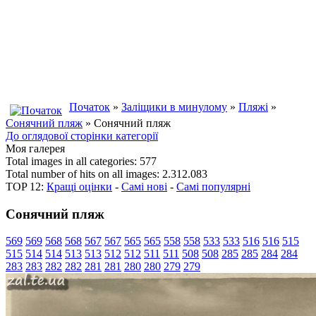
Початок
»
Заліщики в минулому
»
Пляжі
»
Сонячний пляж
» Сонячний пляж
До оглядової сторінки категорії
Моя галерея
Total images in all categories: 577
Total number of hits on all images: 2.312.083
TOP 12:
Кращі оцінки
-
Самі нові
-
Самі популярні
Сонячний пляж
569
569
568
568
567
567
565
565
558
558
533
533
516
516
515
515
514
514
513
513
512
512
511
511
508
508
285
285
284
284
283
283
282
282
281
281
280
280
279
279