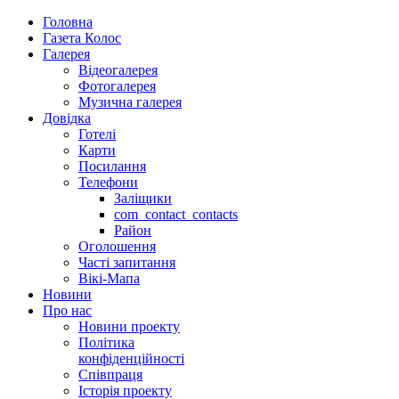
Головна
Газета Колос
Галерея
Відеогалерея
Фотогалерея
Музична галерея
Довідка
Готелі
Карти
Посилання
Телефони
Заліщики
com_contact_contacts
Район
Оголошення
Часті запитання
Вікі-Мапа
Новини
Про нас
Новини проекту
Політика
конфіденційності
Співпраця
Історія проекту