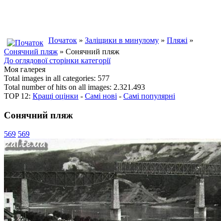
Початок
»
Заліщики в минулому
»
Пляжі
»
Сонячний пляж
» Сонячний пляж
До оглядової сторінки категорії
Моя галерея
Total images in all categories: 577
Total number of hits on all images: 2.321.493
TOP 12:
Кращі оцінки
-
Самі нові
-
Самі популярні
Сонячний пляж
569
569