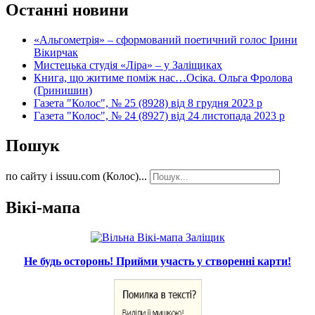
Останні новини
«Альгометрія» – сформований поетичний голос Ірини
Вікирчак
Мистецька студія «Ліра» – у Заліщиках
Книга, що житиме поміж нас…Осіка. Ольга Фролова
(Гринишин)
Газета "Колос", № 25 (8928) від 8 грудня 2023 р
Газета "Колос", № 24 (8927) від 24 листопада 2023 р
Пошук
по сайту і issuu.com (Колос)...
Вікі-мапа
Не будь осторонь! Прийми участь у створенні карти!