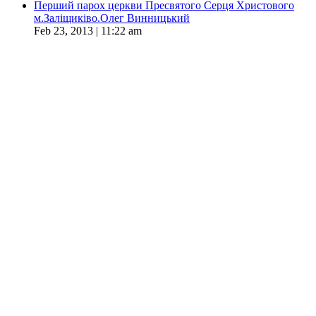
Перший парох церкви Пресвятого Серця Христового
м.Заліщиківо.Олег Винницький
Feb 23, 2013 | 11:22 am