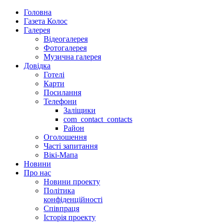
Головна
Газета Колос
Галерея
Відеогалерея
Фотогалерея
Музична галерея
Довідка
Готелі
Карти
Посилання
Телефони
Заліщики
com_contact_contacts
Район
Оголошення
Часті запитання
Вікі-Мапа
Новини
Про нас
Новини проекту
Політика
конфіденційності
Співпраця
Історія проекту