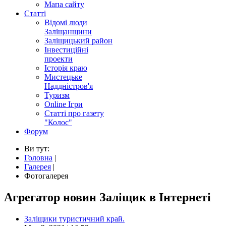
Мапа сайту
Статті
Відомі люди
Заліщанщини
Заліщицький район
Інвестиційні
проекти
Історія краю
Мистецьке
Наддністров'я
Туризм
Online Ігри
Статті про газету
"Колос"
Форум
Ви тут:
Головна
|
Галерея
|
Фотогалерея
Агрегатор новин Заліщик в Інтернеті
Заліщики туристичний край.