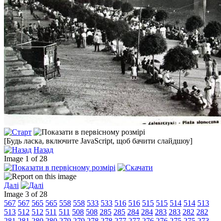
[Будь ласка, включите JavaScript, щоб бачити слайдшоу]
Назад
Image 1 of 28
Далі
Image 3 of 28
567
567
565
565
558
558
533
533
516
516
515
515
514
514
513
513
512
512
511
511
508
508
285
285
284
284
283
283
282
282
281
281
280
280
279
279
278
278
277
277
276
276
275
275
273