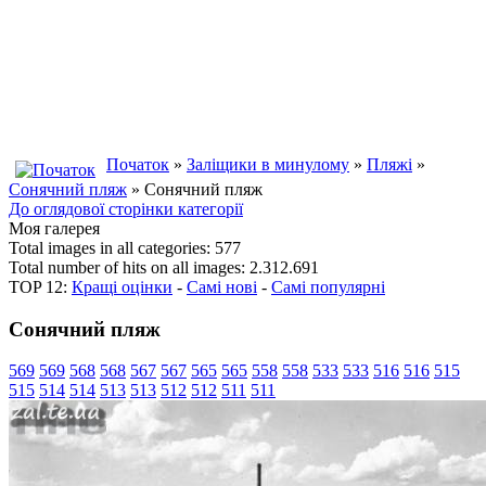
Початок
»
Заліщики в минулому
»
Пляжі
»
Сонячний пляж
» Сонячний пляж
До оглядової сторінки категорії
Моя галерея
Total images in all categories: 577
Total number of hits on all images: 2.312.691
TOP 12:
Кращі оцінки
-
Самі нові
-
Самі популярні
Сонячний пляж
569
569
568
568
567
567
565
565
558
558
533
533
516
516
515
515
514
514
513
513
512
512
511
511