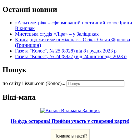
Останні новини
«Альгометрія» – сформований поетичний голос Ірини
Вікирчак
Мистецька студія «Ліра» – у Заліщиках
Книга, що житиме поміж нас…Осіка. Ольга Фролова
(Гринишин)
Газета "Колос", № 25 (8928) від 8 грудня 2023 р
Газета "Колос", № 24 (8927) від 24 листопада 2023 р
Пошук
по сайту і issuu.com (Колос)...
Вікі-мапа
Не будь осторонь! Прийми участь у створенні карти!