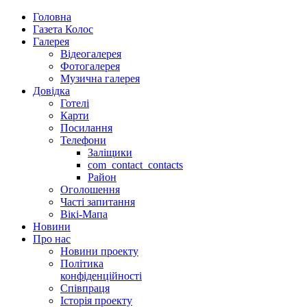
Головна
Газета Колос
Галерея
Відеогалерея
Фотогалерея
Музична галерея
Довідка
Готелі
Карти
Посилання
Телефони
Заліщики
com_contact_contacts
Район
Оголошення
Часті запитання
Вікі-Мапа
Новини
Про нас
Новини проекту
Політика
конфіденційності
Співпраця
Історія проекту