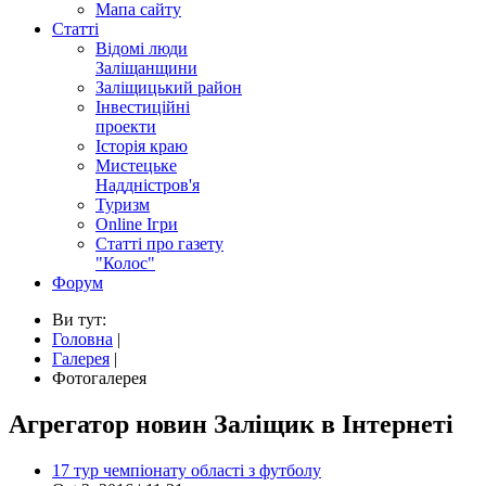
Мапа сайту
Статті
Відомі люди
Заліщанщини
Заліщицький район
Інвестиційні
проекти
Історія краю
Мистецьке
Наддністров'я
Туризм
Online Ігри
Статті про газету
"Колос"
Форум
Ви тут:
Головна
|
Галерея
|
Фотогалерея
Агрегатор новин Заліщик в Інтернеті
17 тур чемпіонату області з футболу