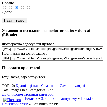
Погано
Добре
Установити посилання на цю фотографію у форумі
(BBcode)
Фотографію адресувати прямо :
Посилання на фотографію :
Переслати приятелеві
Будь ласка, зареєструйтеся...
TOP 12:
Кращі оцінки
-
Самі нові
-
Самі популярні
Total images in all categories: 577
До оглядової сторінки категорії
Початок
»
Заліщики в минулому
»
Пляжі
»
Сонячний пляж
» Сонячний пляж