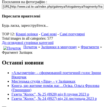
Посилання на фотографію :
Переслати приятелеві
Будь ласка, зареєструйтеся...
TOP 12:
Кращі оцінки
-
Самі нові
-
Самі популярні
Total images in all categories: 577
До оглядової сторінки категорії
Початок
»
Заліщики в минулому
»
Фрагменти
»
Фрагмент Заліщик
Останні новини
«Альгометрія» – сформований поетичний голос Ірини
Вікирчак
Мистецька студія «Ліра» – у Заліщиках
Книга, що житиме поміж нас…Осіка. Ольга Фролова
(Гринишин)
Газета "Колос", № 25 (8928) від 8 грудня 2023 р
Газета "Колос", № 24 (8927) від 24 листопада 2023 р