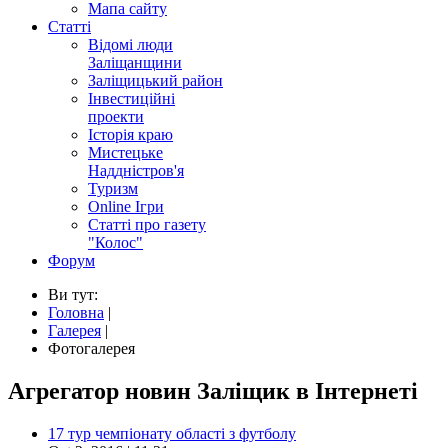
Мапа сайту
Статті
Відомі люди
Заліщанщини
Заліщицький район
Інвестиційні
проекти
Історія краю
Мистецьке
Наддністров'я
Туризм
Online Ігри
Статті про газету
"Колос"
Форум
Ви тут:
Головна
|
Галерея
|
Фотогалерея
Агрегатор новин Заліщик в Інтернеті
17 тур чемпіонату області з футболу