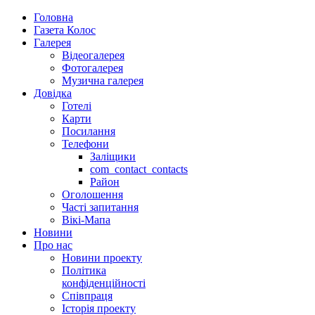
Головна
Газета Колос
Галерея
Відеогалерея
Фотогалерея
Музична галерея
Довідка
Готелі
Карти
Посилання
Телефони
Заліщики
com_contact_contacts
Район
Оголошення
Часті запитання
Вікі-Мапа
Новини
Про нас
Новини проекту
Політика
конфіденційності
Співпраця
Історія проекту