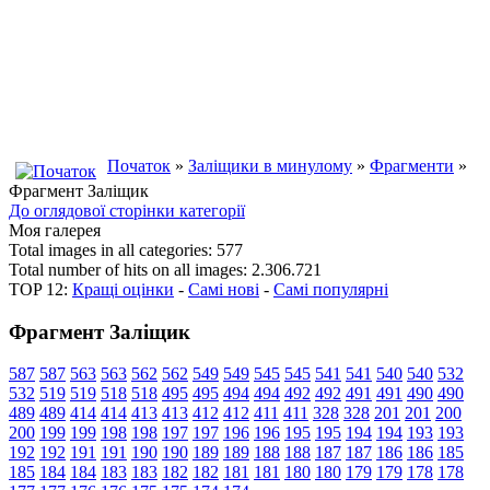
Початок
»
Заліщики в минулому
»
Фрагменти
»
Фрагмент Заліщик
До оглядової сторінки категорії
Моя галерея
Total images in all categories: 577
Total number of hits on all images: 2.306.721
TOP 12:
Кращі оцінки
-
Самі нові
-
Самі популярні
Фрагмент Заліщик
587
587
563
563
562
562
549
549
545
545
541
541
540
540
532
532
519
519
518
518
495
495
494
494
492
492
491
491
490
490
489
489
414
414
413
413
412
412
411
411
328
328
201
201
200
200
199
199
198
198
197
197
196
196
195
195
194
194
193
193
192
192
191
191
190
190
189
189
188
188
187
187
186
186
185
185
184
184
183
183
182
182
181
181
180
180
179
179
178
178