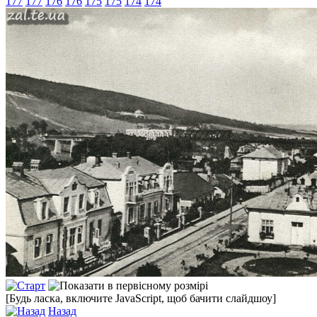
177
177
176
176
175
175
174
174
[Будь ласка, включите JavaScript, щоб бачити слайдшоу]
Назад