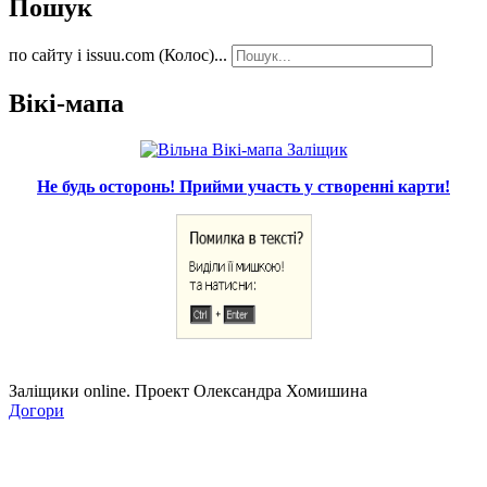
Пошук
по сайту і issuu.com (Колос)...
Вікі-мапа
Не будь осторонь! Прийми участь у створенні карти!
Заліщики online. Проект Олександра Хомишина
Догори